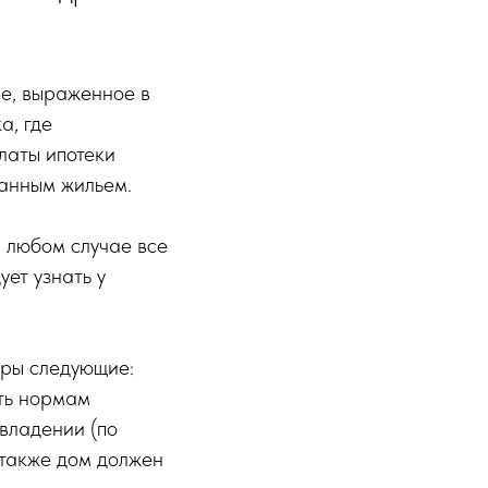
ие, выраженное в
а, где
платы ипотеки
данным жильем.
в любом случае все
ет узнать у
тры следующие:
ать нормам
 владении (по
 также дом должен