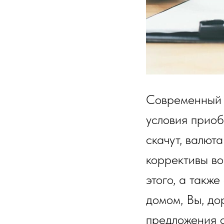
Современный м
условия приоб
скачут, валют
коррективы во
этого, а такж
домом, Вы, до
предложения о