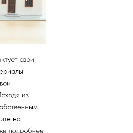
ктует свои
териалы
свои
Исходя из
собственным
рите на
 же подробнее