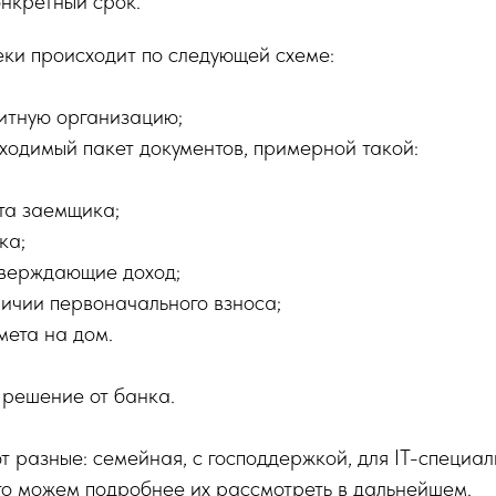
онкретный срок.
ки происходит по следующей схеме:
итную организацию;
одимый пакет документов, примерной такой:
та заемщика;
ка;
тверждающие доход;
личии первоначального взноса;
мета на дом.
 решение от банка.
разные: семейная, с господдержкой, для IT-специали
 то можем подробнее их рассмотреть в дальнейшем.