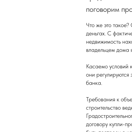
поговорим про
Что же это такое?
деньгах. С фактич
недвижимость наход
владельцем дома я
Касаемо условий к
они регулируются 
банка.
Требования к объ
строительство вед
Градостроительног
договору купли-пр