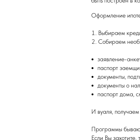
быть построен в к
Оформление ипоте
Выбираем кред
Собираем необх
заявление-анке
паспорт заемщи
документы, под
документы о на
паспорт дома, с
И вуаля, получаем
Программы бывают 
Если Вы захотите,