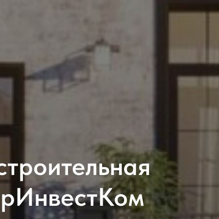
строительная
ерИнвестКом